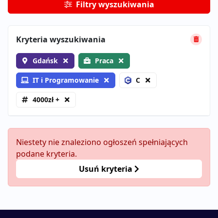
Filtry wyszukiwania
Kryteria wyszukiwania
Gdańsk
Praca
IT i Programowanie
C
4000zł +
Niestety nie znaleziono ogłoszeń spełniających
podane kryteria.
Usuń kryteria