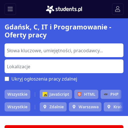
Gdańsk, C, IT i Programowanie -
Oferty pracy
Ukryj ogłoszenia pracy zdalnej
Wszystkie
JavaScript
HTML
PHP
Wszystkie
Zdalnie
Warszawa
Krakó