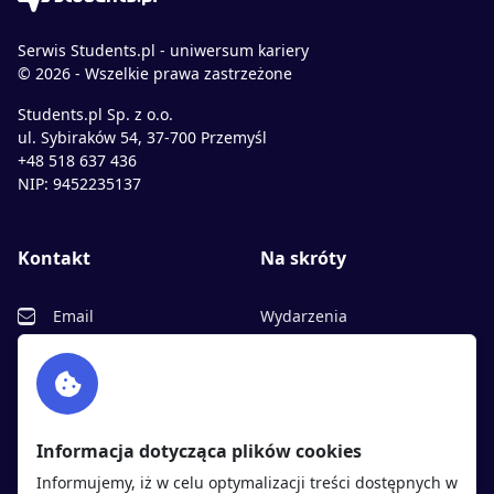
Serwis Students.pl - uniwersum kariery
© 2026 - Wszelkie prawa zastrzeżone
Students.pl Sp. z o.o.
ul. Sybiraków 54, 37-700 Przemyśl
+48 518 637 436
NIP: 9452235137
Kontakt
Na skróty
Email
Wydarzenia
Facebook
Partnerzy
Twitter
Rekrutujemy
sprawdź
LinkedIn
Polityka cookies
Informacja dotycząca plików cookies
Polityka prywatności
Informujemy, iż w celu optymalizacji treści dostępnych w