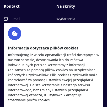
Kontakt
Na skróty
Email
Wydarzenia
Facebook
Partnerzy
Twitter
Rekrutujemy
sprawdź
LinkedIn
Polityka cookies
Informacja dotycząca plików cookies
Polityka prywatności
Informujemy, iż w celu optymalizacji treści dostępnych w
naszym serwisie, dostosowania ich do Państwa
indywidualnych potrzeb korzystamy z informacji
Kandydaci
Pracodawcy
zapisanych za pomocą plików cookies na urządzeniach
końcowych użytkowników. Pliki cookies użytkownik może
kontrolować za pomocą ustawień swojej przeglądarki
Regulamin kandydata
Regulamin pracodawcy
internetowej. Dalsze korzystanie z naszego serwisu
Oferty pracy
Dodaj ogłoszenie
internetowego, bez zmiany ustawień przeglądarki
internetowej oznacza, iż użytkownik akceptuje
Pracodawcy
stosowanie plików cookies.