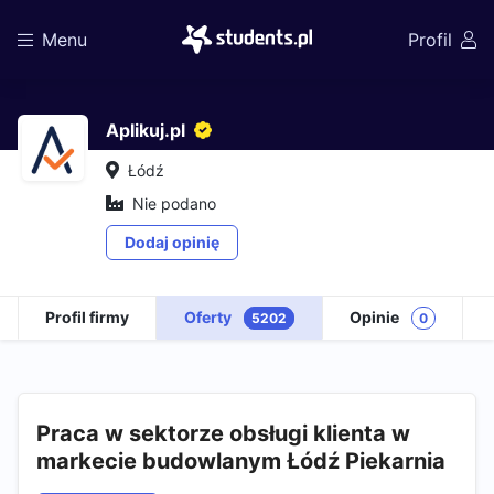
Menu
Profil
Aplikuj.pl
Łódź
Nie podano
Dodaj opinię
Profil firmy
Oferty
Opinie
5202
0
Praca w sektorze obsługi klienta w
markecie budowlanym Łódź Piekarnia