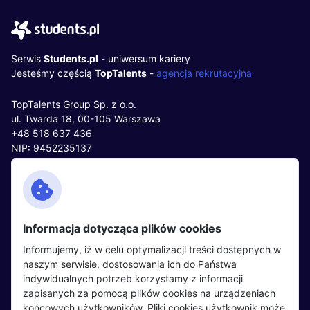
Serwis
Students.pl
- uniwersum kariery
Jesteśmy częścią
TopTalents
-
agencja rekrutacyjna
TopTalents Group Sp. z o.o.
ul. Twarda 18, 00-105 Warszawa
+48 518 637 436
NIP: 9452235137
Kontakt
Polityka cookies
Facebook
Polityka prywatności
Informacja dotycząca plików cookies
Twitter
Partnerzy
Informujemy, iż w celu optymalizacji treści dostępnych w
LinkedIn
Wydarzenia
naszym serwisie, dostosowania ich do Państwa
indywidualnych potrzeb korzystamy z informacji
zapisanych za pomocą plików cookies na urządzeniach
Kandydaci
Pracodawcy
końcowych użytkowników. Pliki cookies użytkownik może