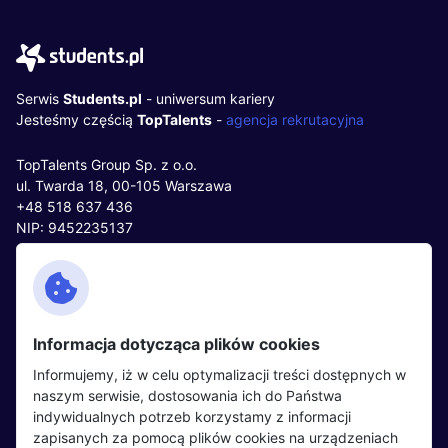
Serwis
Students.pl
- uniwersum kariery
Jesteśmy częścią
TopTalents
-
agencja rekrutacyjna
TopTalents Group Sp. z o.o.
ul. Twarda 18, 00-105 Warszawa
+48 518 637 436
NIP: 9452235137
Kontakt
Polityka cookies
Facebook
Polityka prywatności
Informacja dotycząca plików cookies
Twitter
Partnerzy
Informujemy, iż w celu optymalizacji treści dostępnych w
LinkedIn
Wydarzenia
naszym serwisie, dostosowania ich do Państwa
indywidualnych potrzeb korzystamy z informacji
zapisanych za pomocą plików cookies na urządzeniach
Kandydaci
Pracodawcy