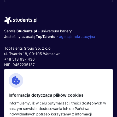
Serwis
Students.pl
- uniwersum kariery
Jesteśmy częścią
TopTalents
-
agencja rekrutacyjna
TopTalents Group Sp. z o.o.
ul. Twarda 18, 00-105 Warszawa
+48 518 637 436
NIP: 9452235137
Kontakt
Polityka cookies
Facebook
Polityka prywatności
Informacja dotycząca plików cookies
Twitter
Partnerzy
Informujemy, iż w celu optymalizacji treści dostępnych w
LinkedIn
Wydarzenia
naszym serwisie, dostosowania ich do Państwa
indywidualnych potrzeb korzystamy z informacji