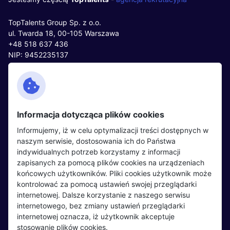
TopTalents Group Sp. z o.o.
ul. Twarda 18, 00-105 Warszawa
+48 518 637 436
NIP: 9452235137
Kontakt
Polityka cookies
Facebook
Polityka prywatności
Informacja dotycząca plików cookies
Twitter
Partnerzy
Informujemy, iż w celu optymalizacji treści dostępnych w
LinkedIn
Wydarzenia
naszym serwisie, dostosowania ich do Państwa
indywidualnych potrzeb korzystamy z informacji
zapisanych za pomocą plików cookies na urządzeniach
Kandydaci
Pracodawcy
końcowych użytkowników. Pliki cookies użytkownik może
kontrolować za pomocą ustawień swojej przeglądarki
Regulamin kandydata
Regulamin pracodawcy
internetowej. Dalsze korzystanie z naszego serwisu
Oferty pracy
Dodaj ogłoszenie
internetowego, bez zmiany ustawień przeglądarki
internetowej oznacza, iż użytkownik akceptuje
Pracodawcy
stosowanie plików cookies.