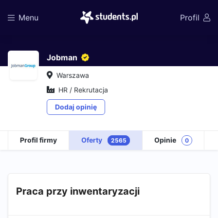
Menu
Profil
Jobman
Warszawa
HR / Rekrutacja
Dodaj opinię
Profil firmy
Oferty
Opinie
2565
0
Praca przy inwentaryzacji