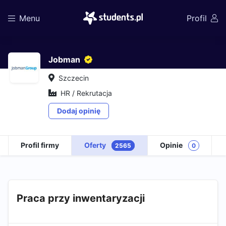
Menu
Profil
Jobman
Szczecin
HR / Rekrutacja
Dodaj opinię
Profil firmy
Oferty
Opinie
2565
0
Praca przy inwentaryzacji