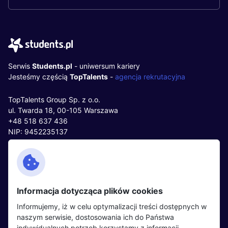
Serwis
Students.pl
- uniwersum kariery
Jesteśmy częścią
TopTalents
-
agencja rekrutacyjna
TopTalents Group Sp. z o.o.
ul. Twarda 18, 00-105 Warszawa
+48 518 637 436
NIP: 9452235137
Kontakt
Polityka cookies
Facebook
Polityka prywatności
Informacja dotycząca plików cookies
Twitter
Partnerzy
Informujemy, iż w celu optymalizacji treści dostępnych w
LinkedIn
Wydarzenia
naszym serwisie, dostosowania ich do Państwa
indywidualnych potrzeb korzystamy z informacji