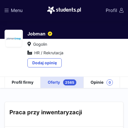
Menu
Profil
Jobman
Gogolin
HR / Rekrutacja
Dodaj opinię
Profil firmy
Oferty
Opinie
2565
0
Praca przy inwentaryzacji