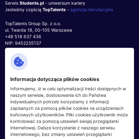
Serwis
Students.pl
- uniwersum kariery
Jesteśmy częścią
TopTalents
-
agencja rekrutacyjna
TopTalents Group Sp. z o.o.
ul. Twarda 18, 00-105 Warszawa
+48 518 637 436
NIP: 9452235137
Kontakt
Polityka cookies
Facebook
Polityka prywatności
Informacja dotycząca plików cookies
Twitter
Partnerzy
Informujemy, iż w celu optymalizacji treści dostępnych w
LinkedIn
Wydarzenia
naszym serwisie, dostosowania ich do Państwa
indywidualnych potrzeb korzystamy z informacji
zapisanych za pomocą plików cookies na urządzeniach
Kandydaci
Pracodawcy
końcowych użytkowników. Pliki cookies użytkownik może
kontrolować za pomocą ustawień swojej przeglądarki
Regulamin kandydata
Regulamin pracodawcy
internetowej. Dalsze korzystanie z naszego serwisu
Oferty pracy
Dodaj ogłoszenie
internetowego, bez zmiany ustawień przeglądarki