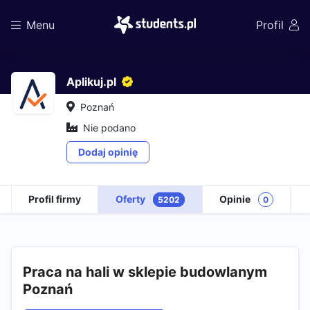
Menu
Profil
Aplikuj.pl
Poznań
Nie podano
Dodaj opinię
Profil firmy
Oferty
Opinie
5202
0
Praca na hali w sklepie budowlanym
Poznań