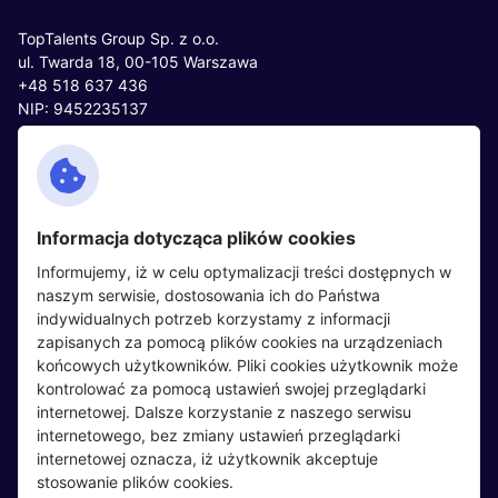
TopTalents Group Sp. z o.o.
ul. Twarda 18, 00-105 Warszawa
+48 518 637 436
NIP: 9452235137
Kontakt
Polityka cookies
Facebook
Polityka prywatności
Informacja dotycząca plików cookies
Twitter
Partnerzy
Informujemy, iż w celu optymalizacji treści dostępnych w
LinkedIn
Wydarzenia
naszym serwisie, dostosowania ich do Państwa
indywidualnych potrzeb korzystamy z informacji
zapisanych za pomocą plików cookies na urządzeniach
Kandydaci
Pracodawcy
końcowych użytkowników. Pliki cookies użytkownik może
kontrolować za pomocą ustawień swojej przeglądarki
Regulamin kandydata
Regulamin pracodawcy
internetowej. Dalsze korzystanie z naszego serwisu
Oferty pracy
Dodaj ogłoszenie
internetowego, bez zmiany ustawień przeglądarki
internetowej oznacza, iż użytkownik akceptuje
Pracodawcy
stosowanie plików cookies.