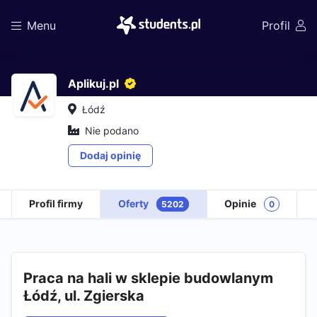
Menu
Profil
Aplikuj.pl
Łódź
Nie podano
Dodaj opinię
Profil firmy
Oferty
Opinie
5202
0
Praca na hali w sklepie budowlanym
Łódź, ul. Zgierska