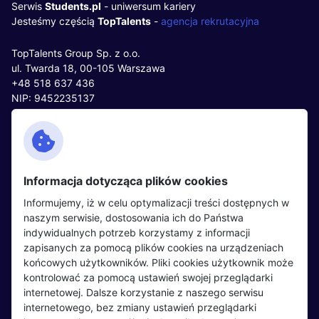
Serwis
Students.pl
- uniwersum kariery
Jesteśmy częścią
TopTalents
-
agencja rekrutacyjna
TopTalents Group Sp. z o.o.
ul. Twarda 18, 00-105 Warszawa
+48 518 637 436
NIP: 9452235137
Kontakt
Polityka cookies
Facebook
Polityka prywatności
Informacja dotycząca plików cookies
Twitter
Partnerzy
Informujemy, iż w celu optymalizacji treści dostępnych w
LinkedIn
Wydarzenia
naszym serwisie, dostosowania ich do Państwa
indywidualnych potrzeb korzystamy z informacji
zapisanych za pomocą plików cookies na urządzeniach
Kandydaci
Pracodawcy
końcowych użytkowników. Pliki cookies użytkownik może
kontrolować za pomocą ustawień swojej przeglądarki
Regulamin kandydata
Regulamin pracodawcy
internetowej. Dalsze korzystanie z naszego serwisu
Oferty pracy
Dodaj ogłoszenie
internetowego, bez zmiany ustawień przeglądarki