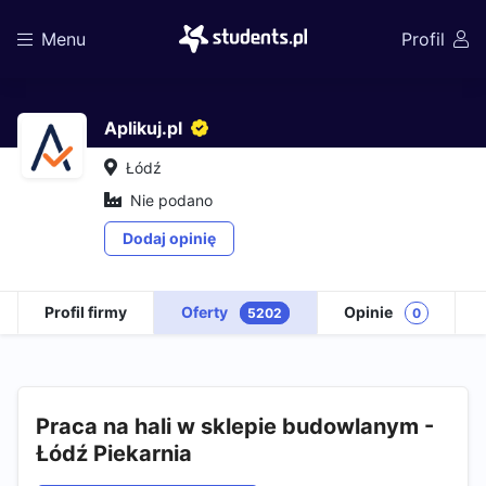
Menu
Profil
Aplikuj.pl
Łódź
Nie podano
Dodaj opinię
Profil firmy
Oferty
Opinie
5202
0
Praca na hali w sklepie budowlanym -
Łódź Piekarnia