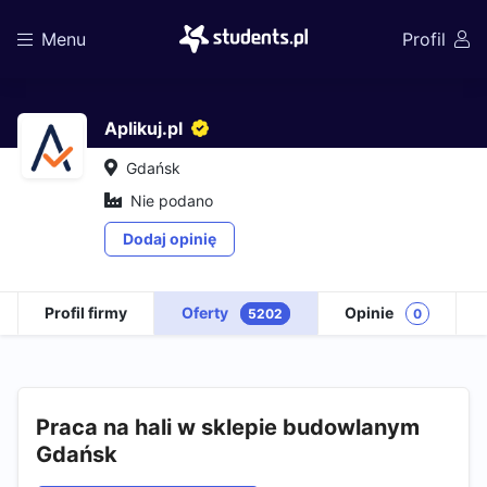
Menu
Profil
Aplikuj.pl
Gdańsk
Nie podano
Dodaj opinię
Profil firmy
Oferty
Opinie
5202
0
Praca na hali w sklepie budowlanym
Gdańsk