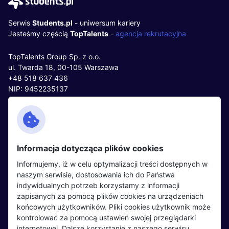
Serwis
Students.pl
- uniwersum kariery
Jesteśmy częścią
TopTalents
-
agencja rekrutacyjna
TopTalents Group Sp. z o.o.
ul. Twarda 18, 00-105 Warszawa
+48 518 637 436
NIP: 9452235137
Kontakt
Polityka cookies
Facebook
Polityka prywatności
Informacja dotycząca plików cookies
Twitter
Partnerzy
Informujemy, iż w celu optymalizacji treści dostępnych w
LinkedIn
Wydarzenia
naszym serwisie, dostosowania ich do Państwa
indywidualnych potrzeb korzystamy z informacji
zapisanych za pomocą plików cookies na urządzeniach
Kandydaci
Pracodawcy
końcowych użytkowników. Pliki cookies użytkownik może
kontrolować za pomocą ustawień swojej przeglądarki
Regulamin kandydata
Regulamin pracodawcy
internetowej. Dalsze korzystanie z naszego serwisu