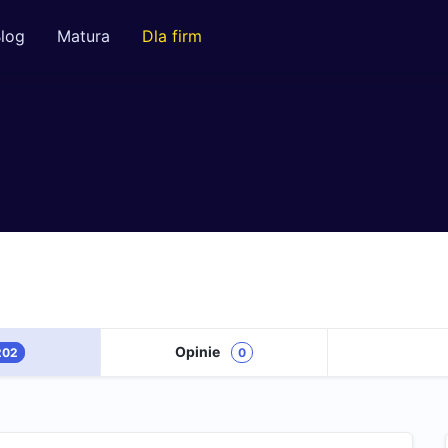
log
Matura
Dla firm
Opinie
202
0