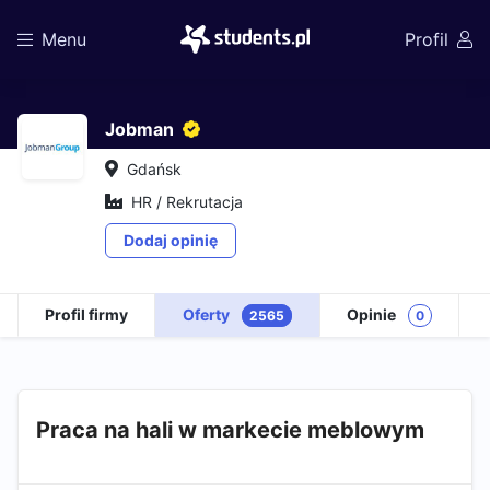
Menu
Profil
Jobman
Gdańsk
HR / Rekrutacja
Dodaj opinię
Profil firmy
Oferty
Opinie
2565
0
Praca na hali w markecie meblowym