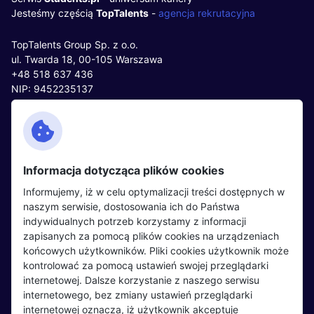
Jesteśmy częścią
TopTalents
-
agencja rekrutacyjna
TopTalents Group Sp. z o.o.
ul. Twarda 18, 00-105 Warszawa
+48 518 637 436
NIP: 9452235137
Kontakt
Polityka cookies
Facebook
Polityka prywatności
Informacja dotycząca plików cookies
Twitter
Partnerzy
Informujemy, iż w celu optymalizacji treści dostępnych w
LinkedIn
Wydarzenia
naszym serwisie, dostosowania ich do Państwa
indywidualnych potrzeb korzystamy z informacji
zapisanych za pomocą plików cookies na urządzeniach
Kandydaci
Pracodawcy
końcowych użytkowników. Pliki cookies użytkownik może
kontrolować za pomocą ustawień swojej przeglądarki
Regulamin kandydata
Regulamin pracodawcy
internetowej. Dalsze korzystanie z naszego serwisu
Oferty pracy
Dodaj ogłoszenie
internetowego, bez zmiany ustawień przeglądarki
internetowej oznacza, iż użytkownik akceptuje