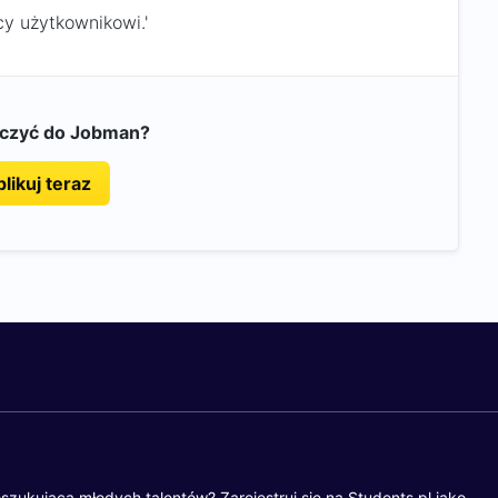
y użytkownikowi.'
ączyć do Jobman?
likuj teraz
szukującą młodych talentów? Zarejestruj się na Students.pl jako