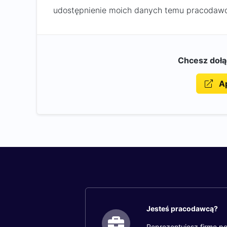
udostępnienie moich danych temu pracodawc
Chcesz doł
Ap
Jesteś pracodawcą?
Reprezentujesz firmę po