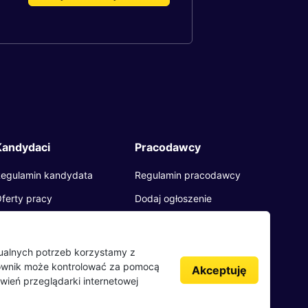
Kandydaci
Pracodawcy
egulamin kandydata
Regulamin pracodawcy
ferty pracy
Dodaj ogłoszenie
racodawcy
pinie o pracodawcach
dualnych potrzeb korzystamy z
kownik może kontrolować za pomocą
log
Akceptuję
wień przeglądarki internetowej