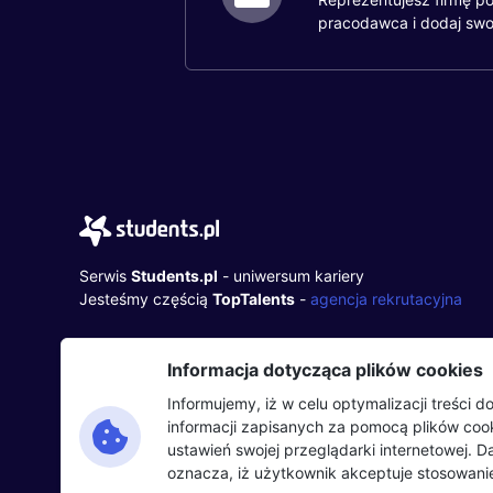
pracodawca i dodaj swo
Serwis
Students.pl
- uniwersum kariery
Jesteśmy częścią
TopTalents
-
agencja rekrutacyjna
TopTalents Group Sp. z o.o.
Informacja dotycząca plików cookies
ul. Twarda 18, 00-105 Warszawa
+48 518 637 436
Informujemy, iż w celu optymalizacji treści
NIP: 9452235137
informacji zapisanych za pomocą plików co
ustawień swojej przeglądarki internetowej. 
oznacza, iż użytkownik akceptuje stosowanie