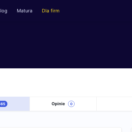
log
Matura
Dla firm
Opinie
565
0