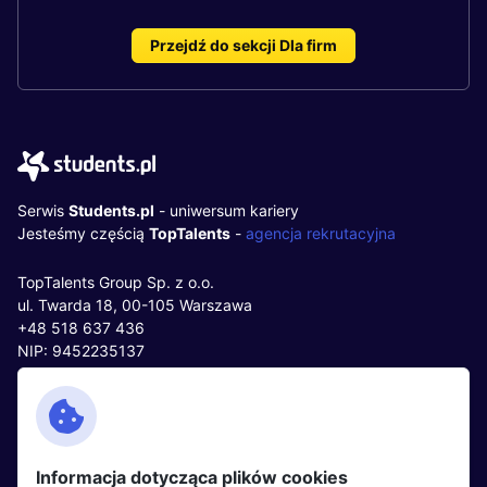
Przejdź do sekcji Dla firm
Serwis
Students.pl
- uniwersum kariery
Jesteśmy częścią
TopTalents
-
agencja rekrutacyjna
TopTalents Group Sp. z o.o.
ul. Twarda 18, 00-105 Warszawa
+48 518 637 436
NIP: 9452235137
Kontakt
Polityka cookies
Facebook
Polityka prywatności
Informacja dotycząca plików cookies
Twitter
Partnerzy