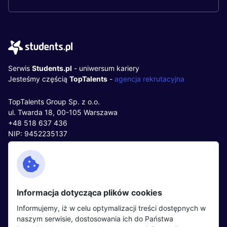
Serwis
Students.pl
- uniwersum kariery
Jesteśmy częścią
TopTalents
-
agencja rekrutacyjna
TopTalents Group Sp. z o.o.
ul. Twarda 18, 00-105 Warszawa
+48 518 637 436
NIP: 9452235137
Kontakt
Polityka cookies
Facebook
Polityka prywatności
Informacja dotycząca plików cookies
Twitter
Partnerzy
Informujemy, iż w celu optymalizacji treści dostępnych w
LinkedIn
Wydarzenia
naszym serwisie, dostosowania ich do Państwa