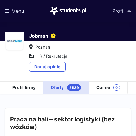
Menu
Profil
Jobman
Poznań
HR / Rekrutacja
Dodaj opinię
Profil firmy
Oferty
Opinie
2539
0
Praca na hali – sektor logistyki (bez
wózków)