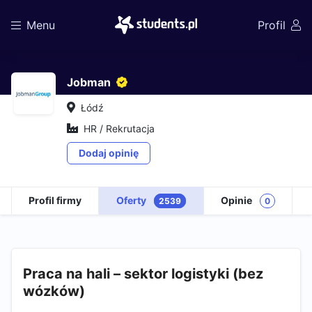
Menu
Profil
Jobman
Łódź
HR / Rekrutacja
Dodaj opinię
Profil firmy
Oferty
Opinie
2539
0
Praca na hali – sektor logistyki (bez
wózków)