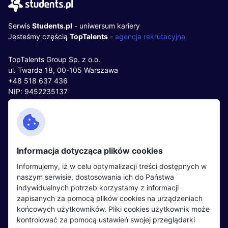
Serwis
Students.pl
- uniwersum kariery
Jesteśmy częścią
TopTalents
-
agencja rekrutacyjna
TopTalents Group Sp. z o.o.
ul. Twarda 18, 00-105 Warszawa
+48 518 637 436
NIP: 9452235137
Kontakt
Polityka cookies
Facebook
Polityka prywatności
Informacja dotycząca plików cookies
Twitter
Partnerzy
Informujemy, iż w celu optymalizacji treści dostępnych w
LinkedIn
Wydarzenia
naszym serwisie, dostosowania ich do Państwa
indywidualnych potrzeb korzystamy z informacji
zapisanych za pomocą plików cookies na urządzeniach
Kandydaci
Pracodawcy
końcowych użytkowników. Pliki cookies użytkownik może
kontrolować za pomocą ustawień swojej przeglądarki
Regulamin kandydata
Regulamin pracodawcy