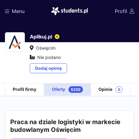
Menu
Profil
Aplikuj.pl
Oświęcim
Nie podano
Dodaj opinię
Profil firmy
Oferty
Opinie
5202
0
Praca na dziale logistyki w markecie
budowlanym Oświęcim