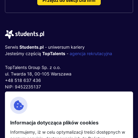
Przejdź do sekcji Dla firm
Serwis
Students.pl
- uniwersum kariery
Jesteśmy częścią
TopTalents
-
agencja rekrutacyjna
TopTalents Group Sp. z o.o.
ul. Twarda 18, 00-105 Warszawa
+48 518 637 436
NIP: 9452235137
Kontakt
Polityka cookies
Facebook
Polityka prywatności
Informacja dotycząca plików cookies
Twitter
Partnerzy
Informujemy, iż w celu optymalizacji treści dostępnych w
LinkedIn
Wydarzenia