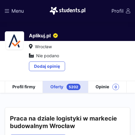
Menu
Profil
Aplikuj.pl
Wrocław
Nie podano
Dodaj opinię
Profil firmy
Oferty
Opinie
5202
0
Praca na dziale logistyki w markecie
budowalnym Wrocław