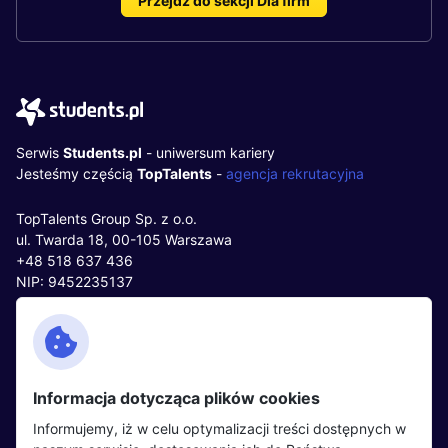
Przejdź do sekcji Dla firm
Serwis
Students.pl
- uniwersum kariery
Jesteśmy częścią
TopTalents
-
agencja rekrutacyjna
TopTalents Group Sp. z o.o.
ul. Twarda 18, 00-105 Warszawa
+48 518 637 436
NIP: 9452235137
Kontakt
Polityka cookies
Facebook
Polityka prywatności
Informacja dotycząca plików cookies
Twitter
Partnerzy
Informujemy, iż w celu optymalizacji treści dostępnych w
LinkedIn
Wydarzenia