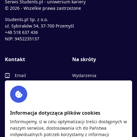
Serwis Students.pl - uniwersum kariery
© 2026 - Wszelkie prawa zastrzeżone
Students.pl Sp. z o.o.
ul. Sybiraków 54, 37-700 Przemyśl
+48 518 637 436
NIP: 9452235137
Kontakt
Na skróty
Email
Wydarzenia
Facebook
Partnerzy
Twitter
Rekrutujemy
sprawdź
LinkedIn
Polityka cookies
Informacja dotycząca plików cookies
Polityka prywatności
Informujemy, iż w celu optymalizacji treści dostępnych w
naszym serwisie, dostosowania ich do Państwa
indywidualnych potrzeb korzystamy z informacji