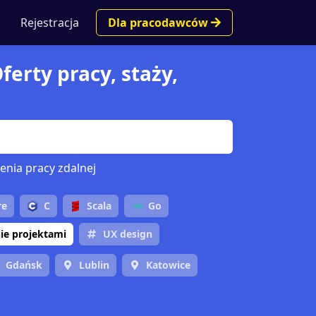
Rejestracja
Dla pracodawców
erty pracy, staży,
enia pracy zdalnej
re
C
Scala
Go
ie projektami
UX design
Gdańsk
Lublin
Katowice