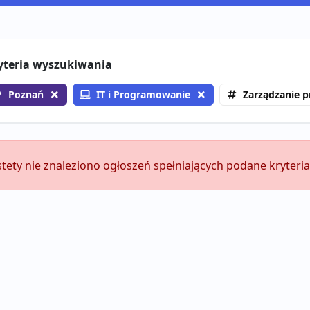
yteria wyszukiwania
Poznań
IT i Programowanie
Zarządzanie p
stety nie znaleziono ogłoszeń spełniających podane kryteria