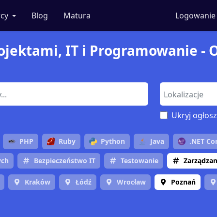
cy
Blog
Matura
Logowanie
jektami, IT i Programowanie - Of
Ukryj ogłosz
PHP
Ruby
Python
Java
.NET Co
ych
Bezpieczeństwo IT
Testowanie
Zarządzan
Kraków
Łódź
Wrocław
Poznań