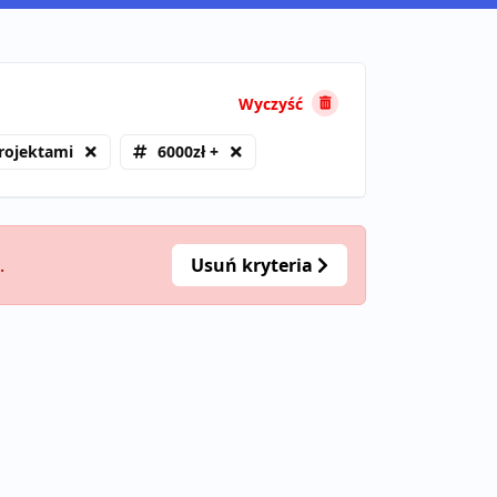
Wyczyść
rojektami
6000zł +
.
Usuń kryteria