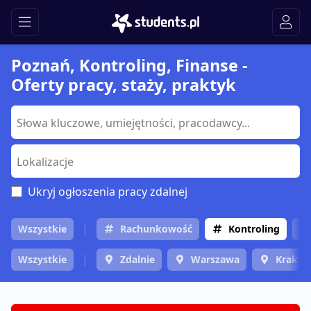
Poznań, Kontroling, Finanse -
Oferty pracy, staży, praktyk
Ukryj ogłoszenia pracy zdalnej
Wszystkie
Rachunkowość
Kontroling
Wszystkie
Zdalnie
Warszawa
Krakó