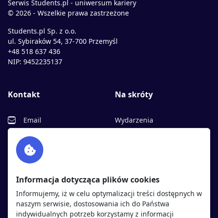
Serwis Students.pl - uniwersum kariery
© 2026 - Wszelkie prawa zastrzeżone
Students.pl Sp. z o.o.
ul. Sybiraków 54, 37-700 Przemyśl
+48 518 637 436
NIP: 9452235137
Kontakt
Na skróty
Email
Wydarzenia
Facebook
Partnerzy
Twitter
Rekrutujemy
sprawdź
LinkedIn
Polityka cookies
Informacja dotycząca plików cookies
Polityka prywatności
Informujemy, iż w celu optymalizacji treści dostępnych w
naszym serwisie, dostosowania ich do Państwa
indywidualnych potrzeb korzystamy z informacji