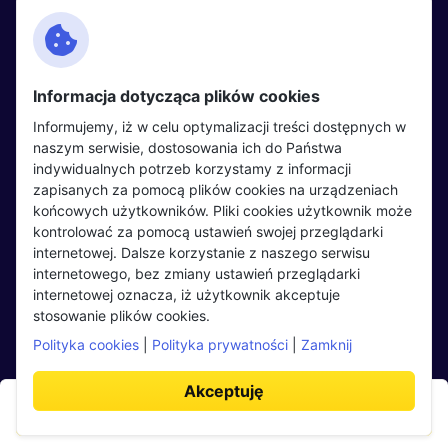
Kontakt
Polityka cookies
Facebook
Polityka prywatności
Informacja dotycząca plików cookies
Twitter
Partnerzy
Informujemy, iż w celu optymalizacji treści dostępnych w
LinkedIn
Wydarzenia
naszym serwisie, dostosowania ich do Państwa
indywidualnych potrzeb korzystamy z informacji
zapisanych za pomocą plików cookies na urządzeniach
Kandydaci
Pracodawcy
końcowych użytkowników. Pliki cookies użytkownik może
kontrolować za pomocą ustawień swojej przeglądarki
Regulamin kandydata
Regulamin pracodawcy
internetowej. Dalsze korzystanie z naszego serwisu
Oferty pracy
Dodaj ogłoszenie
internetowego, bez zmiany ustawień przeglądarki
internetowej oznacza, iż użytkownik akceptuje
Pracodawcy
stosowanie plików cookies.
Opinie o pracodawcach
Polityka cookies
|
Polityka prywatności
|
Zamknij
Blog
Akceptuję
Aplikuj teraz