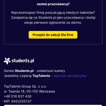
Jesteś pracodawcą?
Reprezentujesz firmę poszukującą młodych talentów?
Zarejestruj się na Students.pl jako pracodawca i dodaj
swoje pierwsze ogłoszenie za darmo.
Przejdź do sekcji Dla firm
Serwis
Students.pl
- uniwersum kariery
Jesteśmy częścią
TopTalents
-
agencja rekrutacyjna
TopTalents Group Sp. z o.o.
ul. Twarda 18, 00-105 Warszawa
+48 518 637 436
NIP: 9452235137