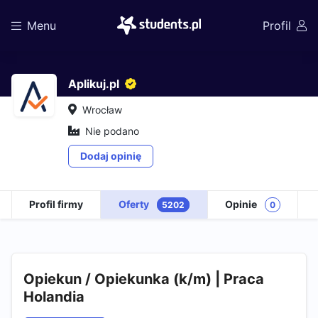
Menu
Profil
Aplikuj.pl
Wrocław
Nie podano
Dodaj opinię
Profil firmy
Oferty
Opinie
5202
0
Opiekun / Opiekunka (k/m) | Praca
Holandia