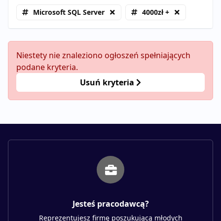
Microsoft SQL Server
4000zł +
Niestety nie znaleziono ogłoszeń spełniających
podane kryteria.
Usuń kryteria
Jesteś pracodawcą?
Reprezentujesz firmę poszukującą młodych