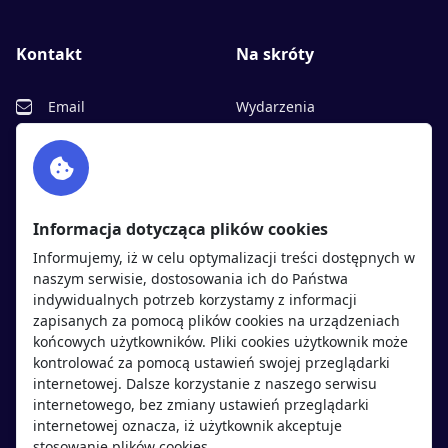
Kontakt
Na skróty
Email
Wydarzenia
Facebook
Partnerzy
Twitter
Rekrutujemy
sprawdź
LinkedIn
Polityka cookies
Informacja dotycząca plików cookies
Polityka prywatności
Informujemy, iż w celu optymalizacji treści dostępnych w
naszym serwisie, dostosowania ich do Państwa
indywidualnych potrzeb korzystamy z informacji
Kandydaci
Pracodawcy
zapisanych za pomocą plików cookies na urządzeniach
końcowych użytkowników. Pliki cookies użytkownik może
kontrolować za pomocą ustawień swojej przeglądarki
Regulamin kandydata
Regulamin pracodawcy
internetowej. Dalsze korzystanie z naszego serwisu
Oferty pracy
Dodaj ogłoszenie
internetowego, bez zmiany ustawień przeglądarki
internetowej oznacza, iż użytkownik akceptuje
Pracodawcy
stosowanie plików cookies.