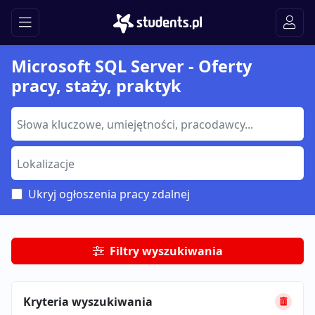
Microsoft SQL Server - Oferty
pracy, staży, praktyk
Ukryj ogłoszenia pracy zdalnej
Filtry wyszukiwania
Kryteria wyszukiwania