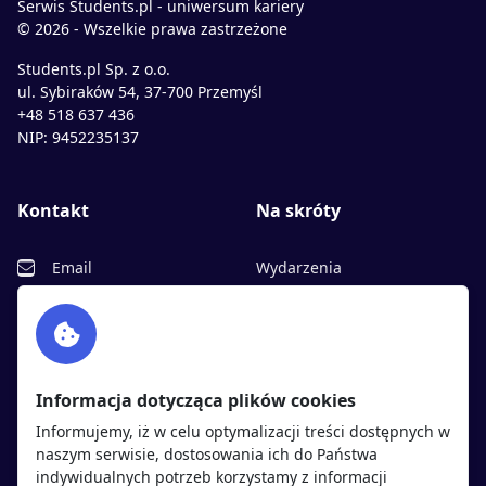
Serwis Students.pl - uniwersum kariery
© 2026 - Wszelkie prawa zastrzeżone
Students.pl Sp. z o.o.
ul. Sybiraków 54, 37-700 Przemyśl
+48 518 637 436
NIP: 9452235137
Kontakt
Na skróty
Email
Wydarzenia
Facebook
Partnerzy
Twitter
Rekrutujemy
sprawdź
LinkedIn
Polityka cookies
Informacja dotycząca plików cookies
Polityka prywatności
Informujemy, iż w celu optymalizacji treści dostępnych w
naszym serwisie, dostosowania ich do Państwa
indywidualnych potrzeb korzystamy z informacji