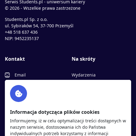
Serwis Students.pl - uniwersum kariery
© 2026 - Wszelkie prawa zastrzeżone
Students.pl Sp. z o.o.
ul. Sybiraków 54, 37-700 Przemyśl
+48 518 637 436
NIP: 9452235137
Kontakt
Na skróty
Email
Wydarzenia
Facebook
Partnerzy
Twitter
Rekrutujemy
sprawdź
LinkedIn
Polityka cookies
Informacja dotycząca plików cookies
Polityka prywatności
Informujemy, iż w celu optymalizacji treści dostępnych w
naszym serwisie, dostosowania ich do Państwa
indywidualnych potrzeb korzystamy z informacji