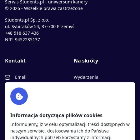
Serwis Students.pl - uniwersum kariery
© 2026 - Wszelkie prawa zastrzeżone
Students.pl Sp. z o.o.
ul. Sybiraków 54, 37-700 Przemyśl
+48 518 637 436
NIP: 9452235137
Kontakt
Na skróty
Email
Wydarzenia
Facebook
Partnerzy
Twitter
Rekrutujemy
sprawdź
LinkedIn
Polityka cookies
Informacja dotycząca plików cookies
Polityka prywatności
Informujemy, iż w celu optymalizacji treści dostępnych w
naszym serwisie, dostosowania ich do Państwa
indywidualnych potrzeb korzystamy z informacji