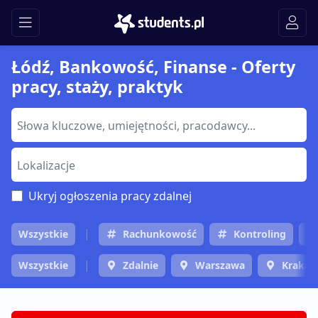
Łódź, Bankowość, Finanse - Oferty
pracy, staży, praktyk
Ukryj ogłoszenia pracy zdalnej
Wszystkie
Rachunkowość
Kontroling
Wszystkie
Zdalnie
Warszawa
Krakó