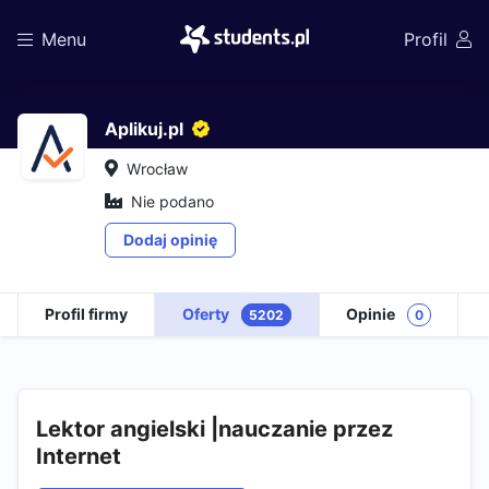
Menu
Profil
Aplikuj.pl
Wrocław
Nie podano
Dodaj opinię
Profil firmy
Oferty
Opinie
5202
0
Lektor angielski |nauczanie przez
Internet