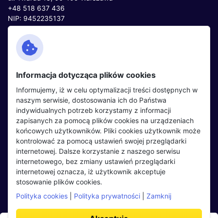
+48 518 637 436
NIP: 9452235137
Kontakt
Polityka cookies
Facebook
Polityka prywatności
Informacja dotycząca plików cookies
Twitter
Partnerzy
Informujemy, iż w celu optymalizacji treści dostępnych w
LinkedIn
Wydarzenia
naszym serwisie, dostosowania ich do Państwa
indywidualnych potrzeb korzystamy z informacji
zapisanych za pomocą plików cookies na urządzeniach
Kandydaci
Pracodawcy
końcowych użytkowników. Pliki cookies użytkownik może
kontrolować za pomocą ustawień swojej przeglądarki
Regulamin kandydata
Regulamin pracodawcy
internetowej. Dalsze korzystanie z naszego serwisu
Oferty pracy
Dodaj ogłoszenie
internetowego, bez zmiany ustawień przeglądarki
internetowej oznacza, iż użytkownik akceptuje
Pracodawcy
stosowanie plików cookies.
Opinie o pracodawcach
Polityka cookies
|
Polityka prywatności
|
Zamknij
Blog