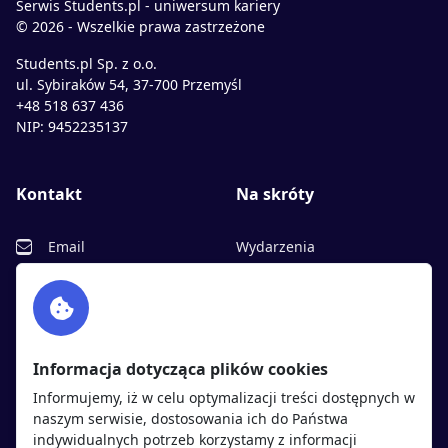
Serwis Students.pl - uniwersum kariery
© 2026 - Wszelkie prawa zastrzeżone
Students.pl Sp. z o.o.
ul. Sybiraków 54, 37-700 Przemyśl
+48 518 637 436
NIP: 9452235137
Kontakt
Na skróty
Email
Wydarzenia
Facebook
Partnerzy
Twitter
Rekrutujemy
sprawdź
LinkedIn
Polityka cookies
Informacja dotycząca plików cookies
Polityka prywatności
Informujemy, iż w celu optymalizacji treści dostępnych w
naszym serwisie, dostosowania ich do Państwa
indywidualnych potrzeb korzystamy z informacji