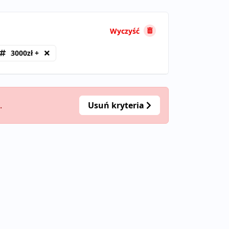
Wyczyść
3000zł +
.
Usuń kryteria