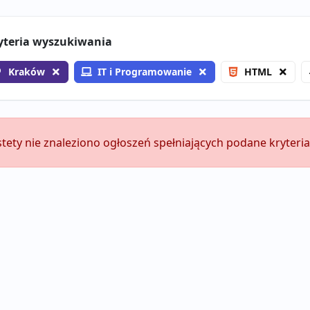
yteria wyszukiwania
Kraków
IT i Programowanie
HTML
stety nie znaleziono ogłoszeń spełniających podane kryteria