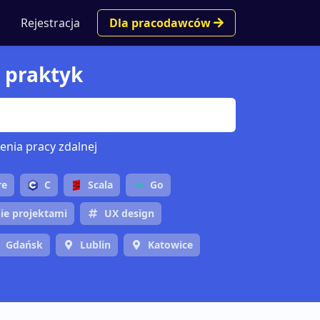
Rejestracja
Dla pracodawców
, praktyk
enia pracy zdalnej
re
C
Scala
Go
ie projektami
UX design
Gdańsk
Lublin
Katowice