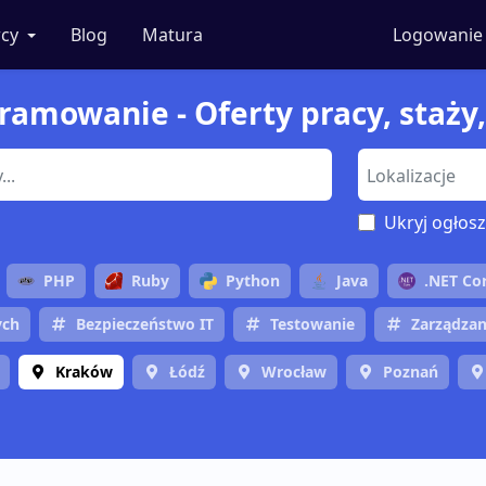
cy
Blog
Matura
Logowanie
ramowanie - Oferty pracy, staży
Ukryj ogłosz
PHP
Ruby
Python
Java
.NET Co
ych
Bezpieczeństwo IT
Testowanie
Zarządzan
Kraków
Łódź
Wrocław
Poznań