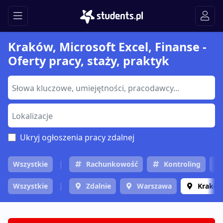
Kraków, Microsoft Excel, Finanse -
Oferty pracy, staży, praktyk
Ukryj ogłoszenia pracy zdalnej
Wszystkie
Rachunkowość
Kontroling
Wszystkie
Zdalnie
Warszawa
Krakó