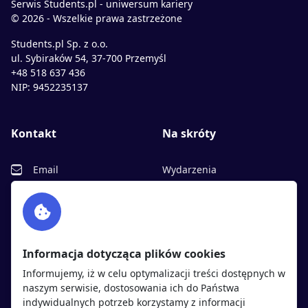
Serwis Students.pl - uniwersum kariery
© 2026 - Wszelkie prawa zastrzeżone
Students.pl Sp. z o.o.
ul. Sybiraków 54, 37-700 Przemyśl
+48 518 637 436
NIP: 9452235137
Kontakt
Na skróty
Email
Wydarzenia
Facebook
Partnerzy
Twitter
Rekrutujemy
sprawdź
LinkedIn
Polityka cookies
Informacja dotycząca plików cookies
Polityka prywatności
Informujemy, iż w celu optymalizacji treści dostępnych w
naszym serwisie, dostosowania ich do Państwa
indywidualnych potrzeb korzystamy z informacji