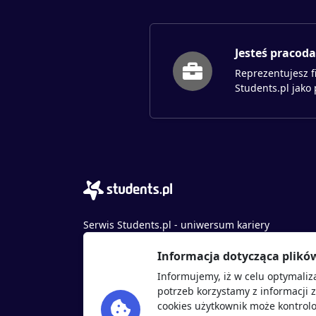
Jesteś pracod
Reprezentujesz f
Students.pl jako
Serwis Students.pl - uniwersum kariery
© 2026 - Wszelkie prawa zastrzeżone
Informacja dotycząca plikó
Students.pl Sp. z o.o.
Informujemy, iż w celu optymaliz
ul. Sybiraków 54, 37-700 Przemyśl
potrzeb korzystamy z informacji 
+48 518 637 436
cookies użytkownik może kontrolo
NIP: 9452235137