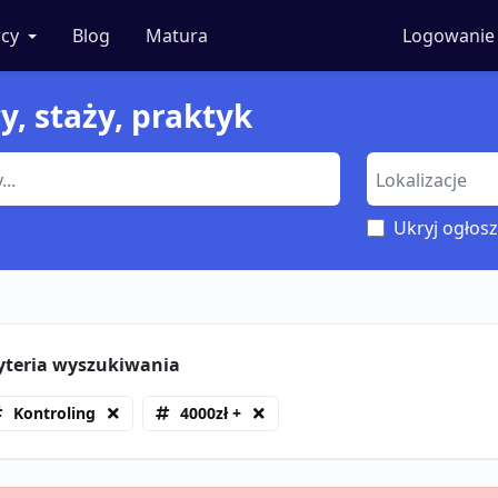
cy
Blog
Matura
Logowanie
y, staży, praktyk
Ukryj ogłosz
yteria wyszukiwania
Kontroling
4000zł +