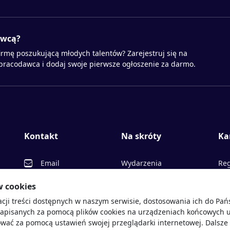
awcą?
irmę poszukującą młodych talentów? Zarejestruj się na
 pracodawca i dodaj swoje pierwsze ogłoszenie za darmo.
Kontakt
Na skróty
Ka
Email
Wydarzenia
Reg
Facebook
Partnerzy
Ofe
w cookies
acji treści dostępnych w naszym serwisie, dostosowania ich do Pa
Twitter
Rekrutujemy
Pr
sprawdź
zapisanych za pomocą plików cookies na urządzeniach końcowych u
LinkedIn
Polityka cookies
Opi
wać za pomocą ustawień swojej przeglądarki internetowej. Dalsze 