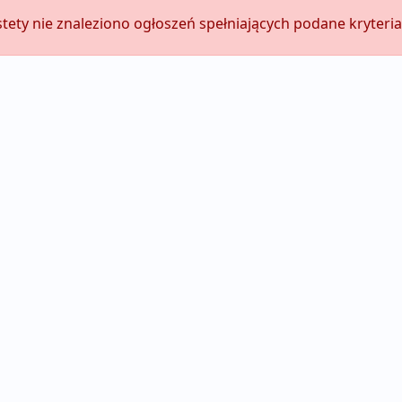
stety nie znaleziono ogłoszeń spełniających podane kryteria