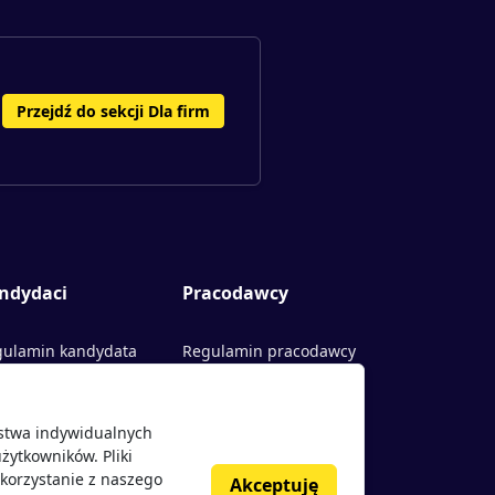
Przejdź do sekcji Dla firm
ndydaci
Pracodawcy
ulamin kandydata
Regulamin pracodawcy
rty pracy
Dodaj ogłoszenie
ństwa indywidualnych
acodawcy
żytkowników. Pliki
nie o pracodawcach
korzystanie z naszego
Akceptuję