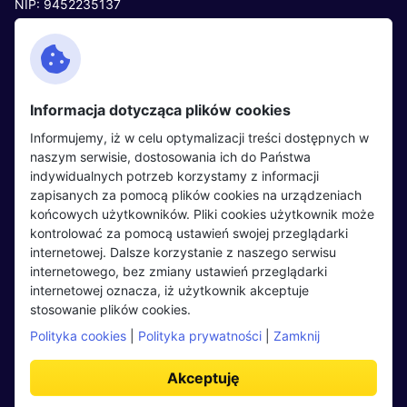
NIP: 9452235137
Kontakt
Polityka cookies
Facebook
Polityka prywatności
Informacja dotycząca plików cookies
Twitter
Partnerzy
Informujemy, iż w celu optymalizacji treści dostępnych w
LinkedIn
Wydarzenia
naszym serwisie, dostosowania ich do Państwa
indywidualnych potrzeb korzystamy z informacji
zapisanych za pomocą plików cookies na urządzeniach
Kandydaci
Pracodawcy
końcowych użytkowników. Pliki cookies użytkownik może
kontrolować za pomocą ustawień swojej przeglądarki
Regulamin kandydata
Regulamin pracodawcy
internetowej. Dalsze korzystanie z naszego serwisu
Oferty pracy
Dodaj ogłoszenie
internetowego, bez zmiany ustawień przeglądarki
internetowej oznacza, iż użytkownik akceptuje
Pracodawcy
stosowanie plików cookies.
Opinie o pracodawcach
Polityka cookies
|
Polityka prywatności
|
Zamknij
Blog
Akceptuję