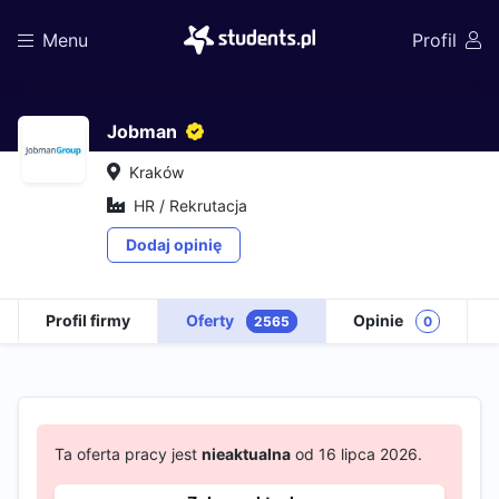
Menu
Profil
Jobman
Kraków
HR / Rekrutacja
Dodaj opinię
Profil firmy
Oferty
Opinie
2565
0
Ta oferta pracy jest
nieaktualna
od 16 lipca 2026.