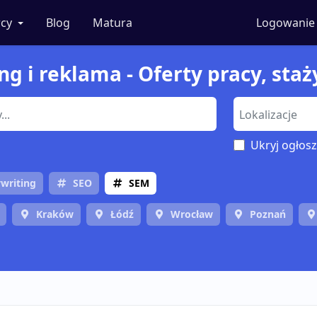
cy
Blog
Matura
Logowanie
g i reklama - Oferty pracy, staż
Ukryj ogłosz
writing
SEO
SEM
Kraków
Łódź
Wrocław
Poznań