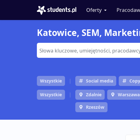
Oferty
Pracodaw
Katowice, SEM, Marketin
Wszystkie
Social media
Copy
Wszystkie
Zdalnie
Warszawa
Rzeszów