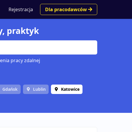
Rejestracja
Dla pracodawców
y, praktyk
enia pracy zdalnej
Gdańsk
Lublin
Katowice