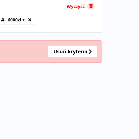
Wyczyść
6000zł +
.
Usuń kryteria