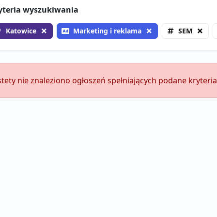
yteria wyszukiwania
Katowice
Marketing i reklama
SEM
stety nie znaleziono ogłoszeń spełniających podane kryteria