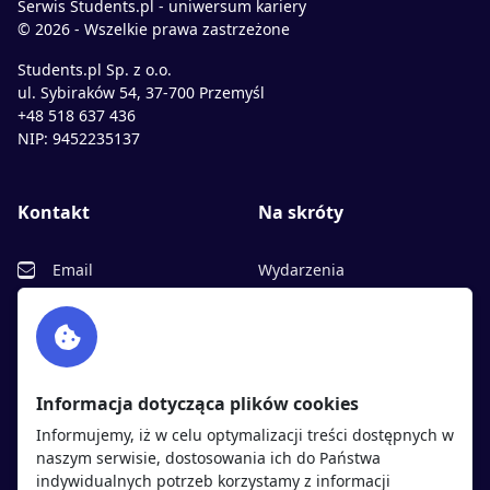
Serwis Students.pl - uniwersum kariery
© 2026 - Wszelkie prawa zastrzeżone
Students.pl Sp. z o.o.
ul. Sybiraków 54, 37-700 Przemyśl
+48 518 637 436
NIP: 9452235137
Kontakt
Na skróty
Email
Wydarzenia
Facebook
Partnerzy
Twitter
Rekrutujemy
sprawdź
LinkedIn
Polityka cookies
Informacja dotycząca plików cookies
Polityka prywatności
Informujemy, iż w celu optymalizacji treści dostępnych w
naszym serwisie, dostosowania ich do Państwa
indywidualnych potrzeb korzystamy z informacji