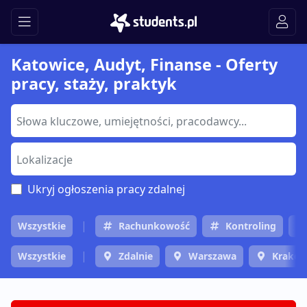
Katowice, Audyt, Finanse - Oferty
pracy, staży, praktyk
Ukryj ogłoszenia pracy zdalnej
Wszystkie
Rachunkowość
Kontroling
Wszystkie
Zdalnie
Warszawa
Krakó