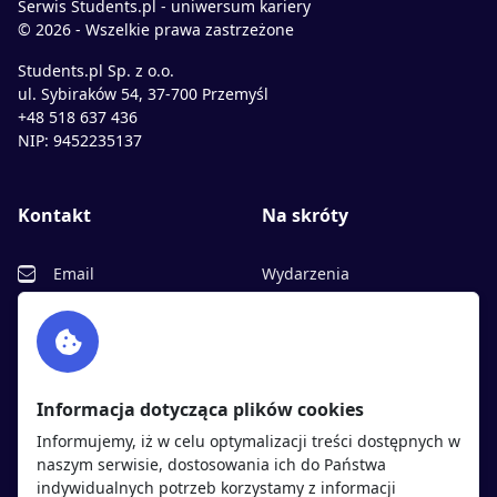
Serwis Students.pl - uniwersum kariery
© 2026 - Wszelkie prawa zastrzeżone
Students.pl Sp. z o.o.
ul. Sybiraków 54, 37-700 Przemyśl
+48 518 637 436
NIP: 9452235137
Kontakt
Na skróty
Email
Wydarzenia
Facebook
Partnerzy
Twitter
Rekrutujemy
sprawdź
LinkedIn
Polityka cookies
Informacja dotycząca plików cookies
Polityka prywatności
Informujemy, iż w celu optymalizacji treści dostępnych w
naszym serwisie, dostosowania ich do Państwa
indywidualnych potrzeb korzystamy z informacji