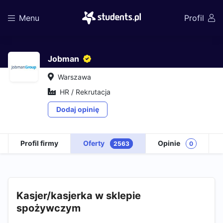
Menu
Profil
Jobman
Warszawa
HR / Rekrutacja
Dodaj opinię
Profil firmy
Oferty
Opinie
2563
0
Kasjer/kasjerka w sklepie
spożywczym