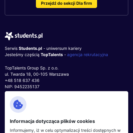
Przejdź do sekcji Dla firm
Serwis
Students.pl
- uniwersum kariery
Jesteśmy częścią
TopTalents
-
agencja rekrutacyjna
TopTalents Group Sp. z o.o.
ul. Twarda 18, 00-105 Warszawa
+48 518 637 436
NIP: 9452235137
Kontakt
Polityka cookies
Facebook
Polityka prywatności
Informacja dotycząca plików cookies
Twitter
Partnerzy
Informujemy, iż w celu optymalizacji treści dostępnych w
LinkedIn
Wydarzenia