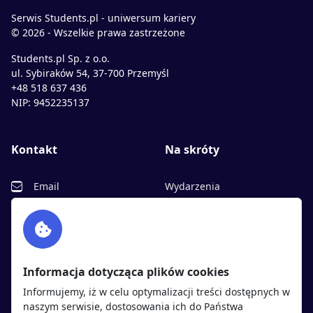
Serwis Students.pl - uniwersum kariery
© 2026 - Wszelkie prawa zastrzeżone
Students.pl Sp. z o.o.
ul. Sybiraków 54, 37-700 Przemyśl
+48 518 637 436
NIP: 9452235137
Kontakt
Na skróty
Email
Wydarzenia
Facebook
Partnerzy
Twitter
Rekrutujemy
sprawdź
LinkedIn
Polityka cookies
Informacja dotycząca plików cookies
Polityka prywatności
Informujemy, iż w celu optymalizacji treści dostępnych w
naszym serwisie, dostosowania ich do Państwa