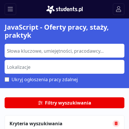
JavaScript - Oferty pracy, staży,
praktyk
Ukryj ogłoszenia pracy zdalnej
Filtry wyszukiwania
Kryteria wyszukiwania