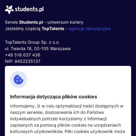
Serwis
Students.pl
- uniwersum kariery
Jesteśmy częścią
TopTalents
-
agencja rekrutacyjna
TopTalents Group Sp. z o.o.
ul. Twarda 18, 00-105 Warszawa
+48 518 637 436
NIP: 9452235137
Kontakt
Polityka cookies
Facebook
Polityka prywatności
Informacja dotycząca plików cookies
Twitter
Partnerzy
Informujemy, iż w celu optymalizacji treści dostępnych w
LinkedIn
Wydarzenia
naszym serwisie, dostosowania ich do Państwa
indywidualnych potrzeb korzystamy z informacji
zapisanych za pomocą plików cookies na urządzeniach
Kandydaci
Pracodawcy
końcowych użytkowników. Pliki cookies użytkownik może