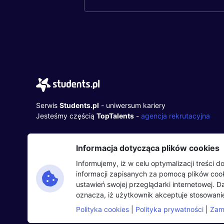
Serwis
Students.pl
- uniwersum kariery
Jesteśmy częścią
TopTalents
-
agencja rekrutacyjna
TopTalents Group Sp. z o.o.
Informacja dotycząca plików cookies
ul. Twarda 18, 00-105 Warszawa
+48 518 637 436
Informujemy, iż w celu optymalizacji treści
NIP: 9452235137
informacji zapisanych za pomocą plików co
ustawień swojej przeglądarki internetowej. 
oznacza, iż użytkownik akceptuje stosowanie
Polityka cookies
|
Polityka prywatności
|
Zam