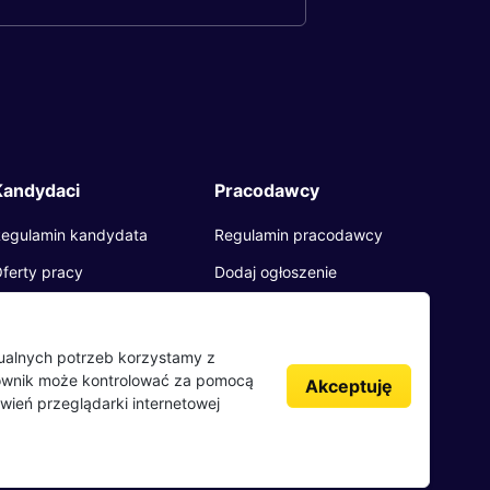
Kandydaci
Pracodawcy
egulamin kandydata
Regulamin pracodawcy
ferty pracy
Dodaj ogłoszenie
racodawcy
pinie o pracodawcach
dualnych potrzeb korzystamy z
kownik może kontrolować za pomocą
log
Akceptuję
wień przeglądarki internetowej