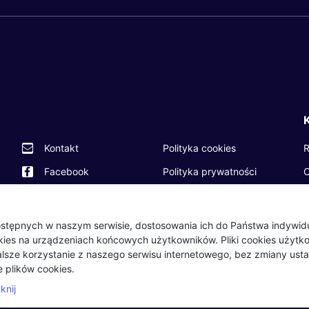
R
Kontakt
Polityka cookies
O
Facebook
Polityka prywatności
P
Twitter
Partnerzy
O
LinkedIn
Wydarzenia
 dostępnych w naszym serwisie, dostosowania ich do Państwa indywi
okies na urządzeniach końcowych użytkowników. Pliki cookies użyt
B
Dalsze korzystanie z naszego serwisu internetowego, bez zmiany usta
 plików cookies.
knij