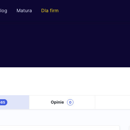
log
Matura
Dla firm
Opinie
565
0