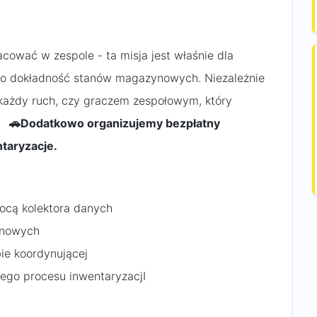
acować w zespole - ta misja jest właśnie dla
 o dokładność stanów magazynowych. Niezależnie
e każdy ruch, czy graczem zespołowym, który
e.
🚗Dodatkowo organizujemy bezpłatny
aryzacje.​
ocą kolektora danych
ynowych
bie koordynującej
łego procesu inwentaryzacjI