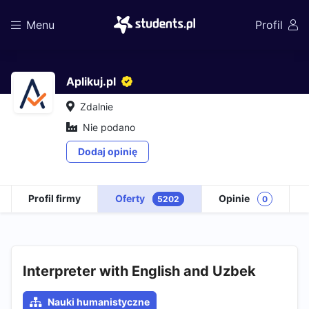
Menu
Profil
Aplikuj.pl
Zdalnie
Nie podano
Dodaj opinię
Profil firmy
Oferty
Opinie
5202
0
Interpreter with English and Uzbek
Nauki humanistyczne