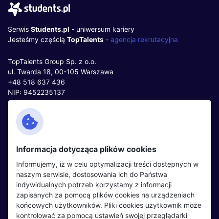
Serwis
Students.pl
- uniwersum kariery
Jesteśmy częścią
TopTalents
-
agencja rekrutacyjna
TopTalents Group Sp. z o.o.
ul. Twarda 18, 00-105 Warszawa
+48 518 637 436
NIP: 9452235137
Kontakt
Polityka cookies
Facebook
Polityka prywatności
Informacja dotycząca plików cookies
Twitter
Partnerzy
Informujemy, iż w celu optymalizacji treści dostępnych w
LinkedIn
Wydarzenia
naszym serwisie, dostosowania ich do Państwa
indywidualnych potrzeb korzystamy z informacji
zapisanych za pomocą plików cookies na urządzeniach
Kandydaci
Pracodawcy
końcowych użytkowników. Pliki cookies użytkownik może
kontrolować za pomocą ustawień swojej przeglądarki
Regulamin kandydata
Regulamin pracodawcy