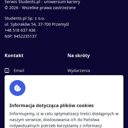
Serwis Students.pl - uniwersum kariery
© 2026 - Wszelkie prawa zastrzeżone
Students.pl Sp. z o.o.
ul. Sybiraków 54, 37-700 Przemyśl
+48 518 637 436
NIP: 9452235137
Kontakt
Na skróty
Email
Wydarzenia
Facebook
Partnerzy
Twitter
Rekrutujemy
sprawdź
LinkedIn
Polityka cookies
Informacja dotycząca plików cookies
Polityka prywatności
Informujemy, iż w celu optymalizacji treści dostępnych w
naszym serwisie, dostosowania ich do Państwa
indywidualnych potrzeb korzystamy z informacji