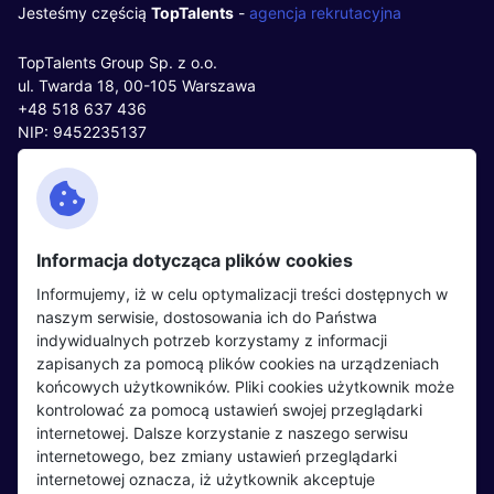
Jesteśmy częścią
TopTalents
-
agencja rekrutacyjna
TopTalents Group Sp. z o.o.
ul. Twarda 18, 00-105 Warszawa
+48 518 637 436
NIP: 9452235137
Kontakt
Polityka cookies
Facebook
Polityka prywatności
Informacja dotycząca plików cookies
Twitter
Partnerzy
Informujemy, iż w celu optymalizacji treści dostępnych w
LinkedIn
Wydarzenia
naszym serwisie, dostosowania ich do Państwa
indywidualnych potrzeb korzystamy z informacji
zapisanych za pomocą plików cookies na urządzeniach
Kandydaci
Pracodawcy
końcowych użytkowników. Pliki cookies użytkownik może
kontrolować za pomocą ustawień swojej przeglądarki
Regulamin kandydata
Regulamin pracodawcy
internetowej. Dalsze korzystanie z naszego serwisu
Oferty pracy
Dodaj ogłoszenie
internetowego, bez zmiany ustawień przeglądarki
internetowej oznacza, iż użytkownik akceptuje
Pracodawcy