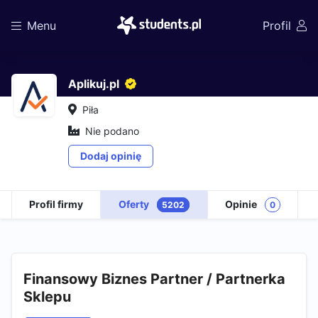
Menu
Profil
Aplikuj.pl
Piła
Nie podano
Dodaj opinię
Profil firmy
Oferty
Opinie
5202
0
Finansowy Biznes Partner / Partnerka
Sklepu