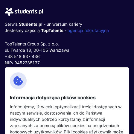
Serwis
Students.pl
- uniwersum kariery
Jesteśmy częścią
TopTalents
-
agencja rekrutacyjna
TopTalents Group Sp. z o.o.
ul. Twarda 18, 00-105 Warszawa
+48 518 637 436
NIP: 9452235137
Kontakt
Polityka cookies
Facebook
Polityka prywatności
Informacja dotycząca plików cookies
Twitter
Partnerzy
Informujemy, iż w celu optymalizacji treści dostępnych w
LinkedIn
Wydarzenia
naszym serwisie, dostosowania ich do Państwa
indywidualnych potrzeb korzystamy z informacji
zapisanych za pomocą plików cookies na urządzeniach
Kandydaci
Pracodawcy
końcowych użytkowników. Pliki cookies użytkownik może