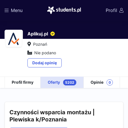
Menu
Profil
Aplikuj.pl
Poznań
Nie podano
Dodaj opinię
Profil firmy
Oferty
Opinie
5202
0
Czynności wsparcia montażu |
Plewiska k/Poznania