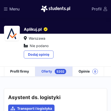
Menu
Profil
Aplikuj.pl
Warszawa
Nie podano
Dodaj opinię
Profil firmy
Oferty
Opinie
5202
0
Asystent ds. logistyki
Transport i logistyka