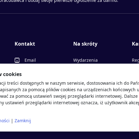
 pracodawca i dodaj swoje pierwsze ogłoszenie za darmo.
Kontakt
Na skróty
Ka
Email
Wydarzenia
Reg
Facebook
Partnerzy
Ofe
w cookies
acji treści dostępnych w naszym serwisie, dostosowania ich do Pa
Twitter
Rekrutujemy
Pr
sprawdź
zapisanych za pomocą plików cookies na urządzeniach końcowych u
LinkedIn
Polityka cookies
Opi
wać za pomocą ustawień swojej przeglądarki internetowej. Dalsze 
y ustawień przeglądarki internetowej oznacza, iż użytkownik akce
Polityka prywatności
Blo
ności
|
Zamknij