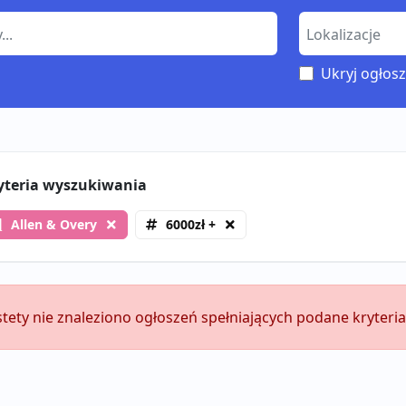
Ukryj ogłosz
yteria wyszukiwania
Allen & Overy
6000zł +
stety nie znaleziono ogłoszeń spełniających podane kryteria