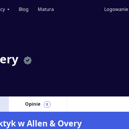
cy
Blog
Matura
Logowanie
very
Opinie
0
aktyk w Allen & Overy