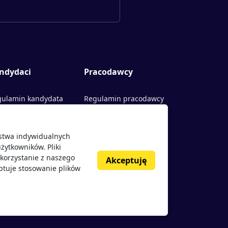
ndydaci
Pracodawcy
ulamin kandydata
Regulamin pracodawcy
rty pracy
Dodaj ogłoszenie
ństwa indywidualnych
acodawcy
żytkowników. Pliki
nie o pracodawcach
korzystanie z naszego
Akceptuję
ptuje stosowanie plików
g