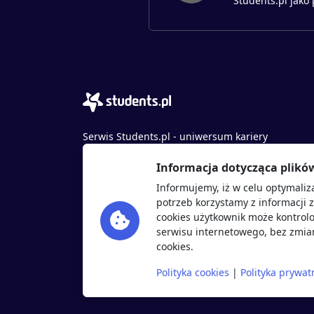
Students.pl jako
Serwis Students.pl - uniwersum kariery
© 2026 - Wszelkie prawa zastrzeżone
Informacja dotycząca plikó
Students.pl Sp. z o.o.
Informujemy, iż w celu optymaliz
ul. Sybiraków 54, 37-700 Przemyśl
potrzeb korzystamy z informacji 
+48 518 637 436
cookies użytkownik może kontrolo
NIP: 9452235137
serwisu internetowego, bez zmian
cookies.
Polityka cookies
|
Polityka prywat