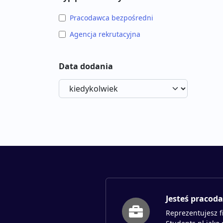
Pracodawca bezpośredni
Agencja rekrutacyjna
Data dodania
Jesteś pracod
Reprezentujesz f