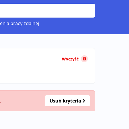
enia pracy zdalnej
Wyczyść
.
Usuń kryteria