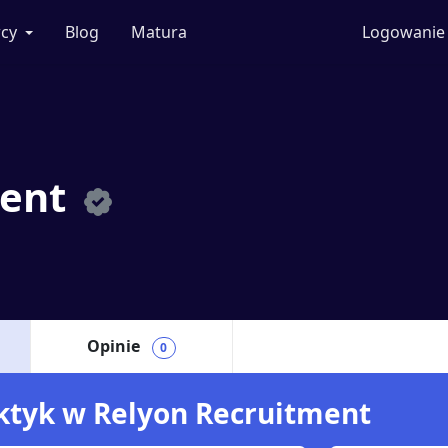
cy
Blog
Matura
Logowanie
ment
Opinie
0
aktyk w Relyon Recruitment