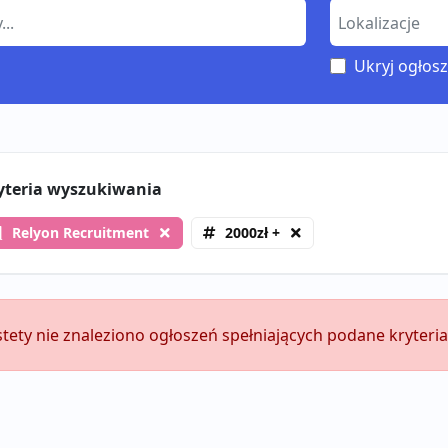
Ukryj ogłosz
yteria wyszukiwania
Relyon Recruitment
2000zł +
stety nie znaleziono ogłoszeń spełniających podane kryteria