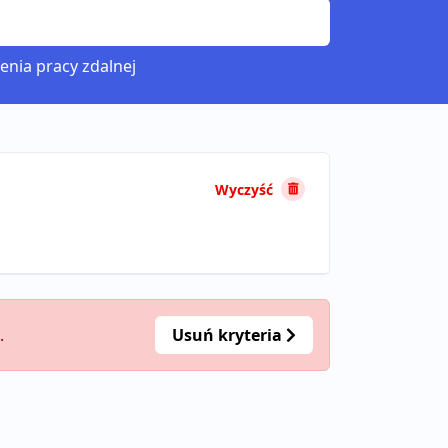
enia pracy zdalnej
Wyczyść
.
Usuń kryteria