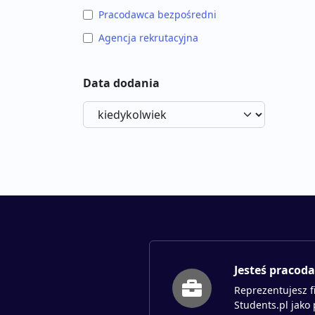
Pracodawca bezpośredni
Agencja rekrutacyjna
Data dodania
Jesteś pracod
Reprezentujesz f
Students.pl jako