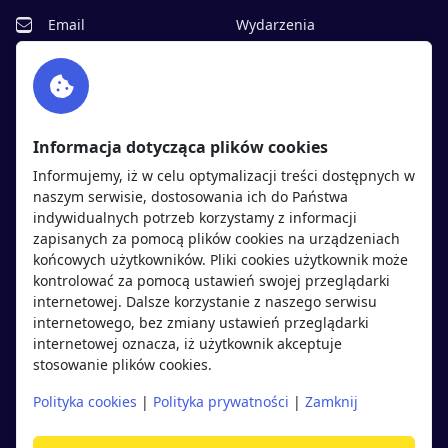
Email
Wydarzenia
Facebook
Partnerzy
Twitter
Rekrutujemy
sprawdź
LinkedIn
Polityka cookies
Informacja dotycząca plików cookies
Polityka prywatności
Informujemy, iż w celu optymalizacji treści dostępnych w
naszym serwisie, dostosowania ich do Państwa
indywidualnych potrzeb korzystamy z informacji
Kandydaci
Pracodawcy
zapisanych za pomocą plików cookies na urządzeniach
końcowych użytkowników. Pliki cookies użytkownik może
kontrolować za pomocą ustawień swojej przeglądarki
Regulamin kandydata
Regulamin pracodawcy
internetowej. Dalsze korzystanie z naszego serwisu
Oferty pracy
Dodaj ogłoszenie
internetowego, bez zmiany ustawień przeglądarki
internetowej oznacza, iż użytkownik akceptuje
Pracodawcy
stosowanie plików cookies.
Opinie o pracodawcach
Polityka cookies
|
Polityka prywatności
|
Zamknij
Blog