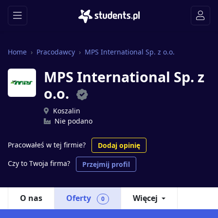
Home
Pracodawcy
MPS International Sp. z o.o.
MPS International Sp. z
o.o.
Koszalin
Nie podano
Pracowałeś w tej firmie?
Dodaj opinię
Czy to Twoja firma?
Przejmij profil
O nas
Oferty
Więcej
0