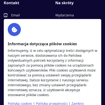
Kontakt
Na skróty
Email
Wydarzenia
Facebook
Partnerzy
Twitter
Rekrutujemy
sprawdź
LinkedIn
Polityka cookies
Informacja dotycząca plików cookies
Polityka prywatności
Informujemy, iż w celu optymalizacji treści dostępnych w
naszym serwisie, dostosowania ich do Państwa
indywidualnych potrzeb korzystamy z informacji
Kandydaci
Pracodawcy
zapisanych za pomocą plików cookies na urządzeniach
końcowych użytkowników. Pliki cookies użytkownik może
kontrolować za pomocą ustawień swojej przeglądarki
Regulamin kandydata
Regulamin pracodawcy
internetowej. Dalsze korzystanie z naszego serwisu
Oferty pracy
Dodaj ogłoszenie
internetowego, bez zmiany ustawień przeglądarki
internetowej oznacza, iż użytkownik akceptuje
Pracodawcy
stosowanie plików cookies.
Opinie o pracodawcach
Polityka cookies
|
Polityka prywatności
|
Zamknij